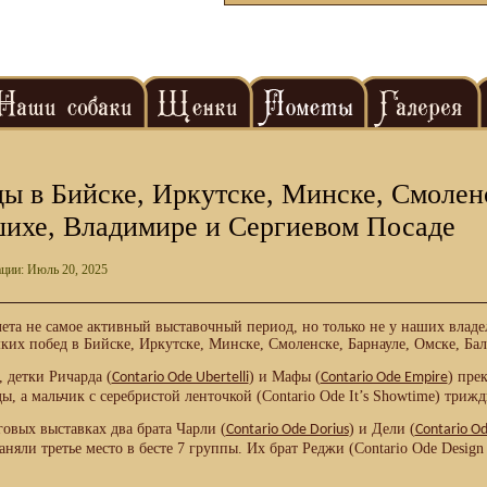
ы в Бийске, Иркутске, Минске, Смоленс
ихе, Владимире и Сергиевом Посаде
ции: Июль 20, 2025
ета не самое активный выставочный период, но только не у наших владе
ких побед в Бийске, Иркутске, Минске, Смоленске, Барнауле, Омске, Ба
 детки Ричарда (
) и Мафы (
) пре
Contario Ode Ubertelli
Contario Ode Empire
ы, а мальчик с серебристой ленточкой (Contario Ode It’s Showtime) три
овых выставках два брата Чарли (
) и Дели (
Contario Ode Dorius
Contario Od
аняли третье место в бесте 7 группы. Их брат Реджи (Contario Ode Desig