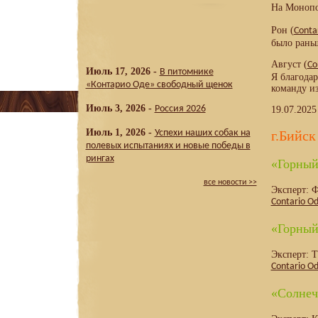
На Монопо
Рон (
Conta
было рань
Август (
Co
Июль 17, 2026 -
В питомнике
Я благода
«Контарио Оде» свободный щенок
команду из
Июль 3, 2026 -
Россия 2026
19.07.2025
Июль 1, 2026 -
Успехи наших собак на
г.Бийск
полевых испытаниях и новые победы в
рингах
«Горный
все новости >>
Эксперт: 
Contario Od
«Горный
Эксперт: 
Contario Od
«Солнеч