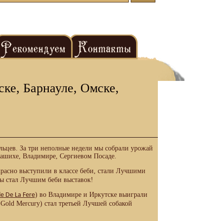
ке, Барнауле, Омске,
льцев. За три неполные недели мы собрали урожай
лашихе, Владимире, Сергиевом Посаде.
красно выступили в классе беби, стали Лучшими
жды стал Лучшим беби выставок!
) во Владимире и Иркутске выиграли
e De La Fere
n Gold Mercury) стал третьей Лучшей собакой