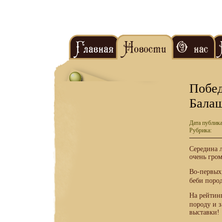
Побед
Балаш
Дата публика
Рубрика:
Середина л
очень гром
Во-первых,
беби пород
На рейтинг
породу и з
выставки!