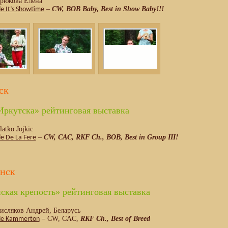
Крюкова Елена
–
CW, BOB Baby, Best in Show Baby!!!
e It’s Showtime
ск
Иркутска» рейтинговая выставка
atko Jojkic
–
CW, CAC, RKF Ch., BOB, Best in Group III!
e De La Fere
енск
ская крепость» рейтинговая выставка
исляков Андрей, Беларусь
– CW, CAC,
RKF Ch., Best of Breed
de Kammerton