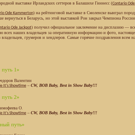
родной выставке Ирландских сеттеров в Балашихе Гиннесс (
Contario Ode
) на рейтинговой выставке в Смоленске выиграл породу,
rio Ode Kammerton
ше вернуться в Беларусь, но этой выставкой Рон закрыл Чемпиона Росси
) получил официальное заключение на дисплазию — все
ntario Ode Jackpot
рю всех наших владельцев за оперативную информацию и фото, настоящее
 владельцев, грумеров и хендлеров. Самые горячие поздравления всем 
 путь 1»
Федоров Валентин
–
CW, BOB Baby, Best in Show Baby!!!
e It’s Showtime
 путь 2»
Тимофеева О.
–
CW, BOB Baby, Best in Show Baby!!!
e It’s Showtime
ный путь»