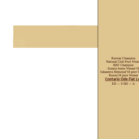
Russian Champion
National Club Price Winn
RKF Champion
Eurasia Junior Winner’1
Sabaneeva Memorial’18 price 
Russia’18 price Winner
Contario Ode Fiat L
ED — 0 HD — A