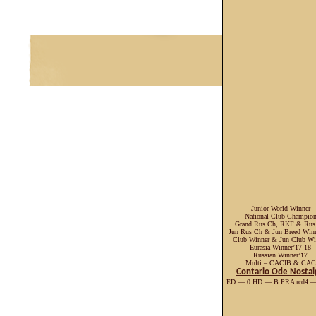
Junior World Winner
National Club Champio
Grand Rus Ch, RKF & Rus
Jun Rus Ch & Jun Breed Win
Club Winner & Jun Club Wi
Eurasia Winner’17-18
Russian Winner’17
Multi – CACIB & CAC
Contario Ode Nostal
ED — 0 HD — B PRA rcd4 —