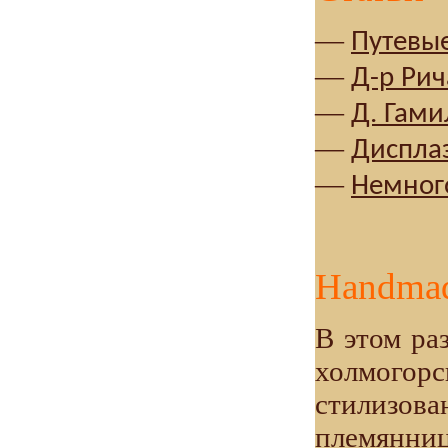
—
Путевые
—
Д-р Ри
—
Д. Гами
—
Дисплаз
—
Немного
Handma
В этом ра
холмого
стилизо
племянниц