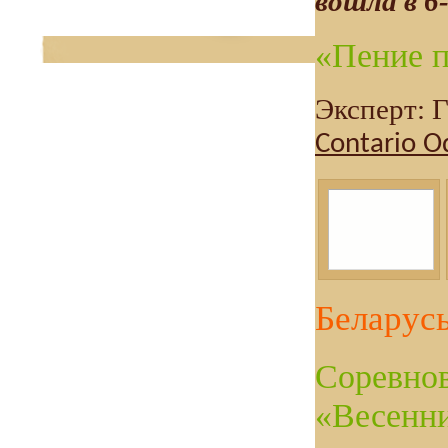
вошла в 6-
«Пение 
Эксперт: 
Contario O
Беларус
Соревнов
«Весенни