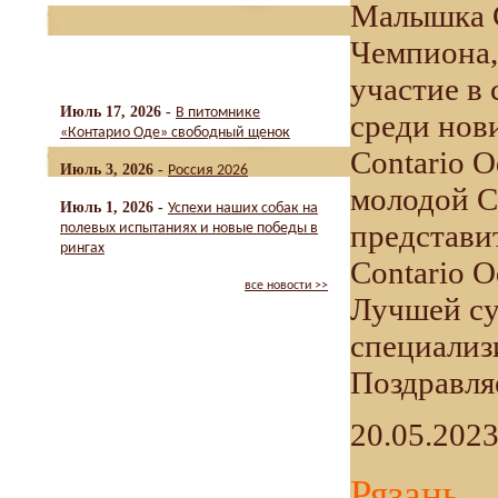
Малышка C
Чемпиона,
участие в 
Июль 17, 2026 -
В питомнике
среди нов
«Контарио Оде» свободный щенок
Contario O
Июль 3, 2026 -
Россия 2026
молодой C
Июль 1, 2026 -
Успехи наших собак на
представи
полевых испытаниях и новые победы в
рингах
Contario O
все новости >>
Лучшей су
специализ
Поздравля
20.05.202
Рязань