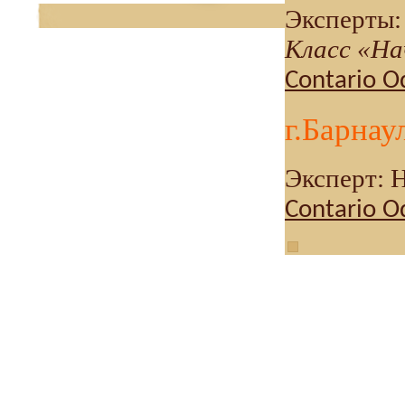
Эксперты:
Класс «На
Contario O
г.Барнау
Эксперт: 
Contario O